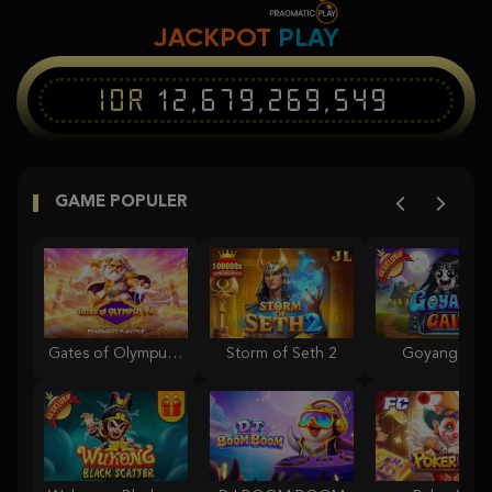
JACKPOT
PLAY
IDR
12,679,269,549
GAME POPULER
Gates of Olympus POP
Storm of Seth 2
Goyang Gai