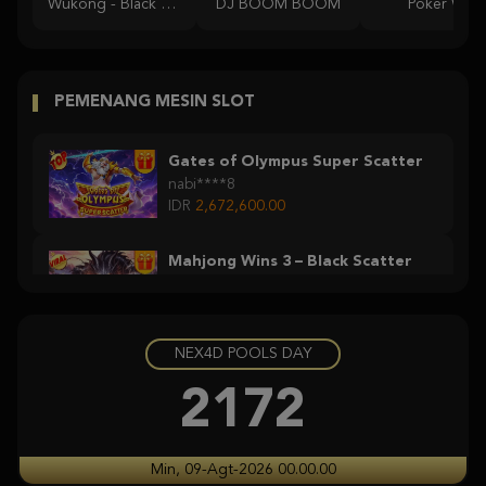
Wukong - Black Scatter
DJ BOOM BOOM
Poker Win
PEMENANG MESIN SLOT
Gates of Olympus Super Scatter
nabi****8
IDR
2,672,600.00
Mahjong Wins 3 – Black Scatter
h****0
IDR
1,431,200.00
NEX4D POOLS DAY
Mahjong Wins 3 – Black Scatter
h****0
2172
IDR
1,142,400.00
Mahjong Wins 3 – Black Scatter
Min, 09-Agt-2026 00.00.00
rahmads****t