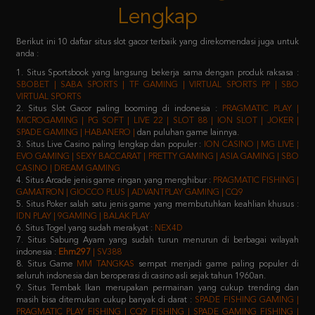
Lengkap
Berikut ini 10 daftar situs slot gacor terbaik yang direkomendasi juga untuk
anda :
1. Situs Sportsbook yang langsung bekerja sama dengan produk raksasa :
SBOBET | SABA SPORTS | TF GAMING | VIRTUAL SPORTS PP | SBO
VIRTUAL SPORTS
2. Situs Slot Gacor paling booming di indonesia :
PRAGMATIC PLAY |
MICROGAMING | PG SOFT | LIVE 22 | SLOT 88 | ION SLOT | JOKER |
SPADE GAMING | HABANERO |
dan puluhan game lainnya.
3. Situs Live Casino paling lengkap dan populer :
ION CASINO | MG LIVE |
EVO GAMING | SEXY BACCARAT | PRETTY GAMING | ASIA GAMING | SBO
CASINO | DREAM GAMING
4. Situs Arcade jenis game ringan yang menghibur :
PRAGMATIC FISHING |
GAMATRON | GIOCCO PLUS | ADVANTPLAY GAMING | CQ9
5. Situs Poker salah satu jenis game yang membutuhkan keahlian khusus :
IDN PLAY | 9GAMING | BALAK PLAY
6. Situs Togel yang sudah merakyat :
NEX4D
7. Situs Sabung Ayam yang sudah turun menurun di berbagai wilayah
indonesia :
Ehm297
| SV388
8. Situs Game
MM TANGKAS
sempat menjadi game paling populer di
seluruh indonesia dan beroperasi di casino asli sejak tahun 1960an.
9. Situs Tembak Ikan merupakan permainan yang cukup trending dan
masih bisa ditemukan cukup banyak di darat :
SPADE FISHING GAMING |
PRAGMATIC PLAY FISHING | CQ9 FISHING | SPADE GAMING FISHING |
JOKER FISHING