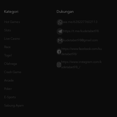
Kategori
Dukungan
Hot Games
wa.me/6282277602113
Slots
https://t.me/kudetabet98
Live Casino
kudetabet98@gmail.com
Race
https://www.facebook.com/ku
detabet98/
Togel
https://www.instagram.com/k
Olahraga
udetabet98_/
Crash Game
Arcade
Poker
E-Sports
Sabung Ayam
Komunitas