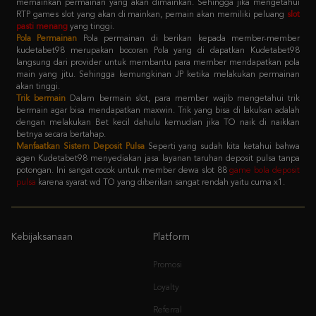
RTP games slot yang akan di mainkan, pemain akan memiliki peluang
slot
pasti menang
yang tinggi.
Pola Permainan
Pola permainan di berikan kepada member-member
kudetabet98 merupakan bocoran Pola yang di dapatkan Kudetabet98
langsung dari provider untuk membantu para member mendapatkan pola
main yang jitu. Sehingga kemungkinan JP ketika melakukan permainan
akan tinggi.
Trik bermain
Dalam bermain slot, para member wajib mengetahui trik
bermain agar bisa mendapatkan maxwin. Trik yang bisa di lakukan adalah
dengan melakukan Bet kecil dahulu kemudian jika TO naik di naikkan
betnya secara bertahap.
Manfaatkan Sistem Deposit Pulsa
Seperti yang sudah kita ketahui bahwa
agen Kudetabet98 menyediakan jasa layanan taruhan deposit pulsa tanpa
potongan. Ini sangat cocok untuk member dewa slot 88
game bola deposit
pulsa
karena syarat wd TO yang diberikan sangat rendah yaitu cuma x1.
Kebijaksanaan
Platform
Promosi
Loyalty
Referral