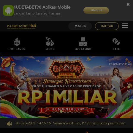
×
KUDETABET98 Aplikasi Mobile
UNDUH
Jangan tampilkan lagi hari ini
MASUK
DAFTAR
HOT GAMES
SLOTS
LIVE CASINO
RACE
;;
sampai 30-Sep-2026 14.59.59. Selama waktu ini, PP Virtual Sports permainan tidak