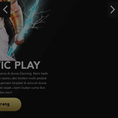
nabi****8
IDR
759,320.00
Previous
Ne
Hokkaido Wolf
2****i
IDR
725,900.00
FAT PANDA
Fat Panda adalah slot brand dari Pragmatic Play yang bold dan penuh impact!
Dirancang buat nyita perhatian dan kasih gameplay seru yang nggak
ketebak. Dengan energi yang meledak-ledak, visual yang kece, dan potensi
menang besar—Fat Panda bukan cuma hiburan, tapi pembawa hoki sejati!
Coba Sekarang