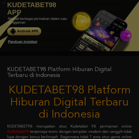
APP
Nikmati berbagai permainan dalam satu
genggaman
Android APK
Panduan instalasi
KUDETABET98 Platform Hiburan Digital
Terbaru di Indonesia
KUDETABET98 Platform
Hiburan Digital Terbaru
di Indonesia
KUDETABET98 merupakan situs Kudetabet 98 permainan online
Kudetabet98
terpercaya resmi dengan tampilan modern dan canggih tidak
lupa dengan bonus berlimpah. Bagaimana tidak ? zona situs game online
sudah berkembang semakin lengkap, modern dan banyak jenis. Tentu saja