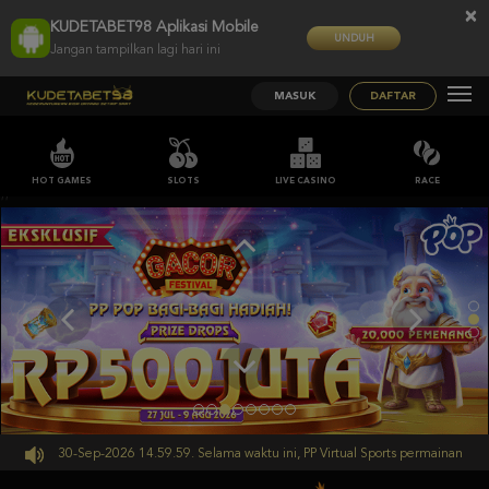
×
KUDETABET98 Aplikasi Mobile
UNDUH
Jangan tampilkan lagi hari ini
MASUK
DAFTAR
HOT GAMES
SLOTS
LIVE CASINO
RACE
;;
 sampai 30-Sep-2026 14.59.59. Selama waktu ini, PP Virtual Sports permainan tida