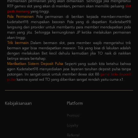
RTP games slot yang akan di mainkan, pemain akan memiliki peluang
slot
pasti menang
yang tinggi.
Pola Permainan
Pola permainan di berikan kepada member-member
kudetabet98 merupakan bocoran Pola yang di dapatkan Kudetabet98
langsung dari provider untuk membantu para member mendapatkan pola
main yang jitu. Sehingga kemungkinan JP ketika melakukan permainan
akan tinggi.
Trik bermain
Dalam bermain slot, para member wajib mengetahui trik
bermain agar bisa mendapatkan maxwin. Trik yang bisa di lakukan adalah
dengan melakukan Bet kecil dahulu kemudian jika TO naik di naikkan
betnya secara bertahap.
Manfaatkan Sistem Deposit Pulsa
Seperti yang sudah kita ketahui bahwa
agen Kudetabet98 menyediakan jasa layanan taruhan deposit pulsa tanpa
potongan. Ini sangat cocok untuk member dewa slot 88
game bola deposit
pulsa
karena syarat wd TO yang diberikan sangat rendah yaitu cuma x1.
Kebijaksanaan
Platform
Promosi
Loyalty
Referral