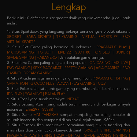
Lengkap
Berikut ini 10 daftar situs slot gacor terbaik yang direkomendasi juga untuk
anda :
1. Situs Sportsbook yang langsung bekerja sama dengan produk raksasa :
SBOBET | SABA SPORTS | TF GAMING | VIRTUAL SPORTS PP | SBO
VIRTUAL SPORTS
2. Situs Slot Gacor paling booming di indonesia :
PRAGMATIC PLAY |
MICROGAMING | PG SOFT | LIVE 22 | SLOT 88 | ION SLOT | JOKER |
SPADE GAMING | HABANERO |
dan puluhan game lainnya.
3. Situs Live Casino paling lengkap dan populer :
ION CASINO | MG LIVE |
EVO GAMING | SEXY BACCARAT | PRETTY GAMING | ASIA GAMING | SBO
CASINO | DREAM GAMING
4. Situs Arcade jenis game ringan yang menghibur :
PRAGMATIC FISHING |
GAMATRON | GIOCCO PLUS | ADVANTPLAY GAMING | CQ9
5. Situs Poker salah satu jenis game yang membutuhkan keahlian khusus :
IDN PLAY | 9GAMING | BALAK PLAY
6. Situs Togel yang sudah merakyat :
NEX4D
7. Situs Sabung Ayam yang sudah turun menurun di berbagai wilayah
indonesia :
Ehm297
| SV388
8. Situs Game
MM TANGKAS
sempat menjadi game paling populer di
seluruh indonesia dan beroperasi di casino asli sejak tahun 1960an.
9. Situs Tembak Ikan merupakan permainan yang cukup trending dan
masih bisa ditemukan cukup banyak di darat :
SPADE FISHING GAMING |
PRAGMATIC PLAY FISHING | CQ9 FISHING | SPADE GAMING FISHING |
JOKER FISHING