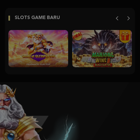
IDR
1,742,480.00
SLOTS GAME BARU
Gates of Olympus Super Scatter
ka****b
IDR
1,483,750.00
Gates of Olympus Super Scatter
excelm****t
IDR
1,478,700.00
Gates of Olympus Super Scatter
ryo****1
IDR
1,437,300.00
Gates of Gatot Kaca Super
Scatter
korba****t
IDR
1,435,200.00