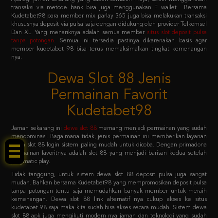
Kudetabet98 para member mix parlay 365 juga bisa melakukan transaksi
khususnya deposit via pulsa saja dengan didukung oleh provider Telkomsel
Dan XL. Yang menariknya adalah semua member
situs slot deposit pulsa
tanpa potongan
.
Semua ini tersedia pastinya dikarenakan basis agar
member kudetabet 98 bisa terus memaksimalkan tingkat kemenangan
nya.
Dewa Slot 88 Jenis
Permainan Favorit
Kudetabet98
Jaman sekarang ini
dewa slot 88
memang menjadi permainan yang sudah
KLIK DISINI!
mendominasi. Bagaimana tidak, jenis permainan ini memberikan layanan
dewa slot 88 login sistem paling mudah untuk dicoba. Dengan primadona
permainan favoritnya adalah slot 88 yang menjadi barisan kedua setelah
pragmatic play.
Tidak tanggung, untuk sistem dewa slot 88 deposit pulsa juga sangat
mudah. Bahkan bersama Kudetabet98 yang mempromosikan deposit pulsa
tanpa potongan tentu saja memudahkan banyak member untuk meraih
kemenangan. Dewa slot 88 link alternatif nya cukup akses ke situs
kudetabet 98 saja maka kita sudah bisa akses secara mudah. Sistem dewa
slot 88 apk juga mengikuti modern nya jaman dan teknologi yang sudah
berkembang pesat