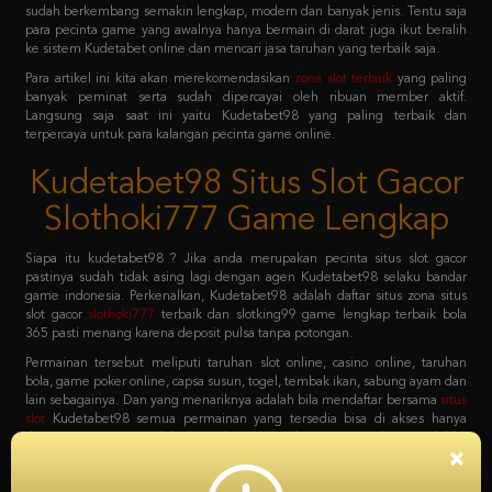
para pecinta game yang awalnya hanya bermain di darat juga ikut beralih
ke sistem Kudetabet online dan mencari jasa taruhan yang terbaik saja.
Para artikel ini kita akan merekomendasikan
zona slot terbaik
yang paling
banyak peminat serta sudah dipercayai oleh ribuan member aktif.
Langsung saja saat ini yaitu Kudetabet98 yang paling terbaik dan
terpercaya untuk para kalangan pecinta game online.
Kudetabet98 Situs Slot Gacor
Slothoki777 Game Lengkap
Siapa itu kudetabet98 ? Jika anda merupakan pecinta situs slot gacor
pastinya sudah tidak asing lagi dengan agen Kudetabet98 selaku bandar
game indonesia. Perkenalkan, Kudetabet98 adalah daftar situs zona situs
slot gacor
slothoki777
terbaik dan slotking99 game lengkap terbaik bola
365 pasti menang karena deposit pulsa tanpa potongan.
Permainan tersebut meliputi taruhan slot online, casino online, taruhan
bola, game poker online, capsa susun, togel, tembak ikan, sabung ayam dan
lain sebagainya. Dan yang menariknya adalah bila mendaftar bersama
situs
slot
Kudetabet98 semua permainan yang tersedia bisa di akses hanya
dengan 1 user ID saja loh. Tanpa harus repot lagi serta untuk pemindahan
saldo dari kudetabet game yang berlaku semuanya otomatis dipindahkan.
×
Kenapa Kita Harus