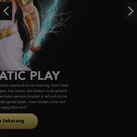
ucupse****l
IDR
1,513,700.00
Previous
Ne
Gates of Olympus Super Scatter
ka****b
IDR
1,483,750.00
FAT PANDA
Fat Panda adalah slot brand dari Pragmatic Play yang bold dan penuh impact!
Dirancang buat nyita perhatian dan kasih gameplay seru yang nggak
ketebak. Dengan energi yang meledak-ledak, visual yang kece, dan potensi
menang besar—Fat Panda bukan cuma hiburan, tapi pembawa hoki sejati!
Coba Sekarang