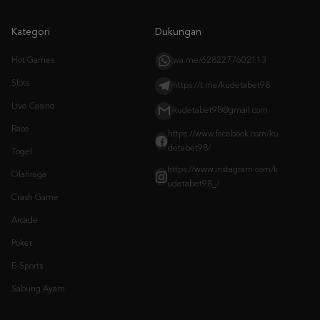
Kategori
Dukungan
Hot Games
wa.me/6282277602113
Slots
https://t.me/kudetabet98
Live Casino
kudetabet98@gmail.com
Race
https://www.facebook.com/ku
detabet98/
Togel
https://www.instagram.com/k
Olahraga
udetabet98_/
Crash Game
Arcade
Poker
E-Sports
Sabung Ayam
Komunitas