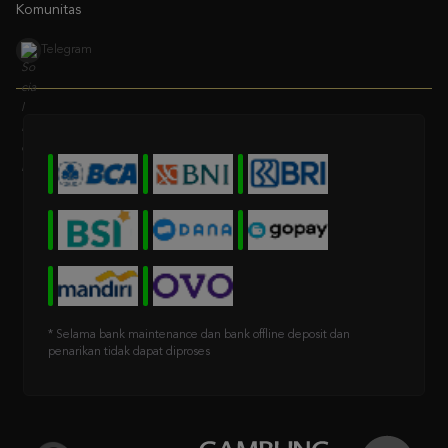
Telegram
* Selama bank maintenance dan bank offline deposit dan
penarikan tidak dapat diproses