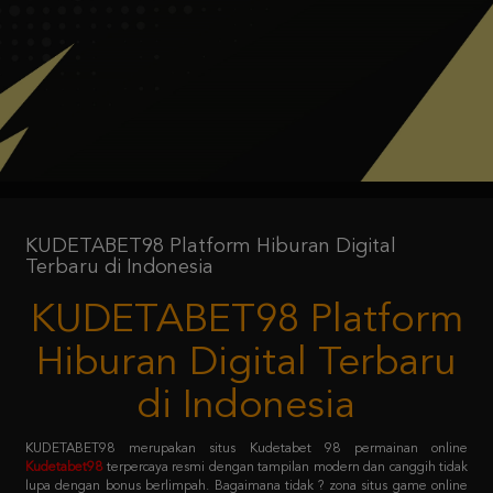
KUDETABET98 Platform Hiburan Digital
Terbaru di Indonesia
KUDETABET98 Platform
Hiburan Digital Terbaru
di Indonesia
KUDETABET98 merupakan situs Kudetabet 98 permainan online
Kudetabet98
terpercaya resmi dengan tampilan modern dan canggih tidak
lupa dengan bonus berlimpah. Bagaimana tidak ? zona situs game online
sudah berkembang semakin lengkap, modern dan banyak jenis. Tentu saja