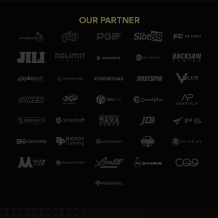
OUR PARTNER