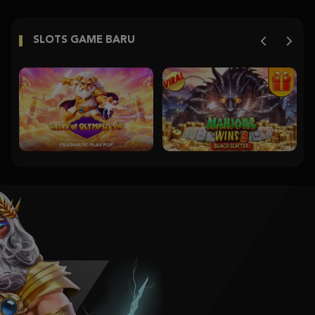
IDR
2,412,000.00
SLOTS GAME BARU
Gates of Olympus™
vandy****5
IDR
2,077,460.00
Mahjong Wins 3 – Black Scatter
ka****b
IDR
1,820,000.00
Starlight Princess™ 1000
yay****1
IDR
1,573,800.00
Gates of Olympus Super Scatter
penabe****k
IDR
1,564,660.00
Gates of Olympus Super Scatter