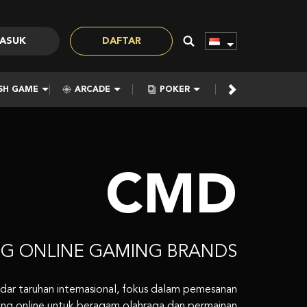
ASUK
DAFTAR
SH GAME
ARCADE
POKER
E-SPORTS
CMD
NG ONLINE GAMING BRANDS
dar taruhan internasional, fokus dalam pemesanan
sung online untuk beragam olahraga dan permainan