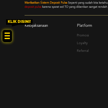
Manfaatkan Sistem Deposit Pulsa
Seperti yang sudah kita ketah
deposit pulsa
karena syarat wd TO yang diberikan sangat rendah 
KLIK DISINI!
Kebijaksanaan
Platform
Promosi
Loyalty
Referral