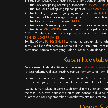
1. Situs Sportsbook yang langsung bekerja sama dengan produk r
2. Situs Slot Gacor paling booming di indonesia :
PRAGMATIC PLAY
3. Situs Live Casino paling lengkap dan populer :
ION CASINO | 
4. Situs Arcade jenis game ringan yang menghibur :
PRAGMATIC 
5. Situs Poker salah satu jenis game yang membutuhkan keahlian
6. Situs Togel yang sudah merakyat :
NEX4D
7. Situs Sabung Ayam yang sudah turun menurun di berbagai wil
8. Situs Game
MM TANGKAS
sempat menjadi game paling populer
9. Situs Tembak Ikan merupakan permainan yang cukup trendi
FISHING | JOKER FISHING
10. Situs Game
FUNKY GAMES
yang hadir terbaru untuk menghi
Tentu saja list daftar tersebut sengaja di hadirkan untuk par
permainan. Karena seperti yang sudah di bahas, cukup dengan 1
Kapan Kudetabet
Secara resmi, kudetabet98 sudah melayani
daftar situs game
s
raksasa terkemuka di atas, pastinya semua member yang memilih
Selama 5 tahun berjalan, situs kudeta slotking99 telah banya
memberikan yang terbaik bagi para bettor dan member setia Ku
Apalagi jaman sekarang yang sudah semakin maju, selain men
transaksi khususnya deposit via pulsa saja dengan didukun
dikarenakan basis agar member kudetabet 98 bisa terus memak
Dewa Slo