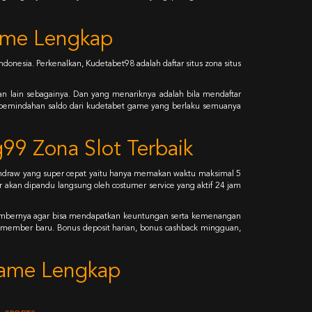
Game Lengkap
donesia. Perkenalkan, Kudetabet98 adalah daftar situs zona situs
dan lain sebagainya. Dan yang menariknya adalah bila mendaftar
uk pemindahan saldo dari kudetabet game yang berlaku semuanya
99 Zona Slot Terbaik
withdraw yang super cepat yaitu hanya memakan waktu maksimal 5
akan dipandu langsung oleh costumer service yang aktif 24 jam
 membernya agar bisa mendapatkan keuntungan serta kemenangan
 member baru. Bonus deposit harian, bonus cashback mingguan,
 Game Lengkap