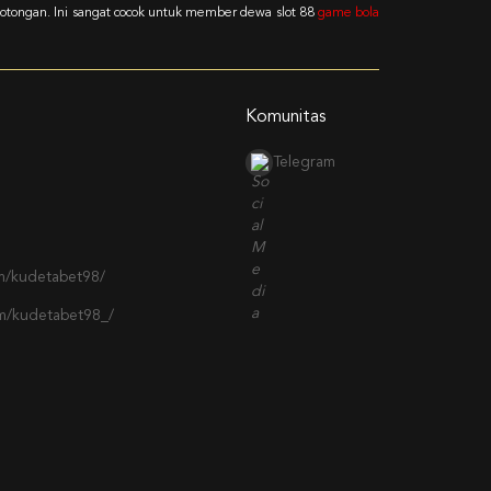
otongan. Ini sangat cocok untuk member dewa slot 88
game bola
Komunitas
Telegram
m/kudetabet98/
om/kudetabet98_/