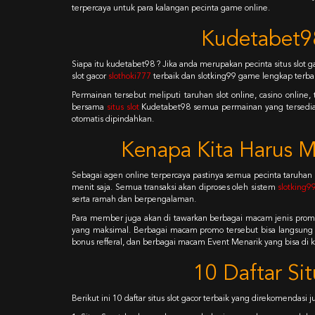
terpercaya untuk para kalangan pecinta game online.
Kudetabet98
Siapa itu kudetabet98 ? Jika anda merupakan pecinta situs slot 
slot gacor
slothoki777
terbaik dan slotking99 game lengkap terba
Permainan tersebut meliputi taruhan slot online, casino onlin
bersama
situs slot
Kudetabet98 semua permainan yang tersedia b
otomatis dipindahkan.
Kenapa Kita Harus M
Sebagai agen online terpercaya pastinya semua pecinta taruhan
menit saja. Semua transaksi akan diproses oleh sistem
slotking9
serta ramah dan berpengalaman.
Para member juga akan di tawarkan berbagai macam jenis prom
yang maksimal. Berbagai macam promo tersebut bisa langsung
bonus refferal, dan berbagai macam Event Menarik yang bisa di kl
10 Daftar Si
Berikut ini 10 daftar situs slot gacor terbaik yang direkomendasi 