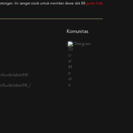
otongan. Ini sangat cocok untuk member dewa slot 88
game bola
Komunitas
Telegram
m/kudetabet98/
om/kudetabet98_/