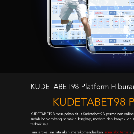
KUDETABET98 Platform Hiburan 
KUDETABET98 Pla
KUDETABET98 merupakan situs Kudetabet 98 permainan onlin
sudah berkembang semakin lengkap, modern dan banyak jenis. T
terbaik saja.
Para artikel ini kita akan merekomendasikan
zona slot terbaik