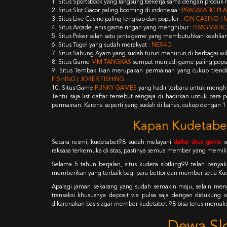
1. Situs Sportsbook yang langsung bekerja sama dengan produk r
2. Situs Slot Gacor paling booming di indonesia :
PRAGMATIC PLAY
3. Situs Live Casino paling lengkap dan populer :
ION CASINO | 
4. Situs Arcade jenis game ringan yang menghibur :
PRAGMATIC 
5. Situs Poker salah satu jenis game yang membutuhkan keahlian
6. Situs Togel yang sudah merakyat :
NEX4D
7. Situs Sabung Ayam yang sudah turun menurun di berbagai wil
8. Situs Game
MM TANGKAS
sempat menjadi game paling populer
9. Situs Tembak Ikan merupakan permainan yang cukup trendi
FISHING | JOKER FISHING
10. Situs Game
FUNKY GAMES
yang hadir terbaru untuk menghi
Tentu saja list daftar tersebut sengaja di hadirkan untuk par
permainan. Karena seperti yang sudah di bahas, cukup dengan 1
Kapan Kudetabet
Secara resmi, kudetabet98 sudah melayani
daftar situs game
s
raksasa terkemuka di atas, pastinya semua member yang memilih
Selama 5 tahun berjalan, situs kudeta slotking99 telah banya
memberikan yang terbaik bagi para bettor dan member setia Ku
Apalagi jaman sekarang yang sudah semakin maju, selain men
transaksi khususnya deposit via pulsa saja dengan didukun
dikarenakan basis agar member kudetabet 98 bisa terus memak
Dewa Slo