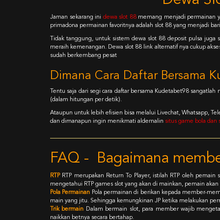
Jaman sekarang ini
dewa slot 88
memang menjadi permainan yan
primadona permainan favoritnya adalah slot 88 yang menjadi bari
Tidak tanggung, untuk sistem dewa slot 88 deposit pulsa j
meraih kemenangan. Dewa slot 88 link alternatif nya cukup akse
sudah berkembang pesat
Dimana Cara Daftar Bersama K
Tentu saja dari segi cara daftar bersama Kudetabet98 sangatlah
(dalam hitungan per detik).
Ataupun untuk lebih efisien bisa melalui Livechat, Whatsapp, 
dan dimanapun ingin menikmati aldernalin
situs game bola dan s
FAQ - Bagaimana member
RTP
RTP merupakan Return To Player, istilah RTP oleh pemai
mengetahui RTP games slot yang akan di mainkan, pemain akan
Pola Permainan
Pola permainan di berikan kepada member-mem
main yang jitu. Sehingga kemungkinan JP ketika melakukan perm
Trik bermain
Dalam bermain slot, para member wajib mengetah
naikkan betnya secara bertahap.