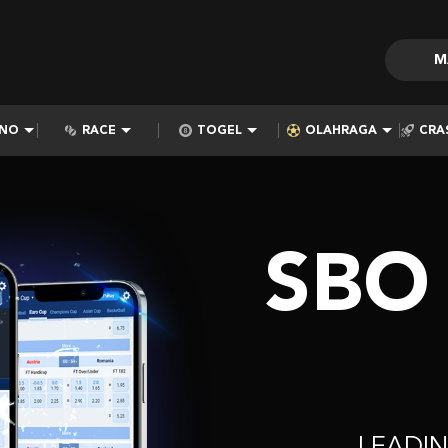
M
INO
RACE
TOGEL
OLAHRAGA
CRA
SBO